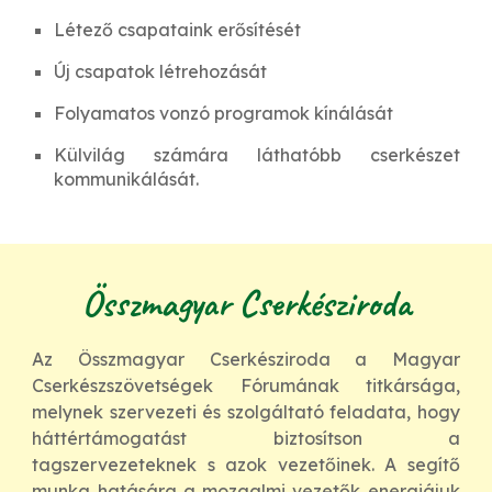
Létező csapataink erősítését
Új csapatok létrehozását
Folyamatos vonzó programok kínálását
Külvilág számára láthatóbb cserkészet
kommunikálását.
Összmagyar Cserkésziroda
Az Összmagyar Cserkésziroda a Magyar
Cserkészszövetségek Fórumának titkársága,
melynek szervezeti és szolgáltató feladata, hogy
háttértámogatást biztosítson a
tagszervezeteknek s azok vezetőinek. A segítő
munka hatására a mozgalmi vezetők energiájuk