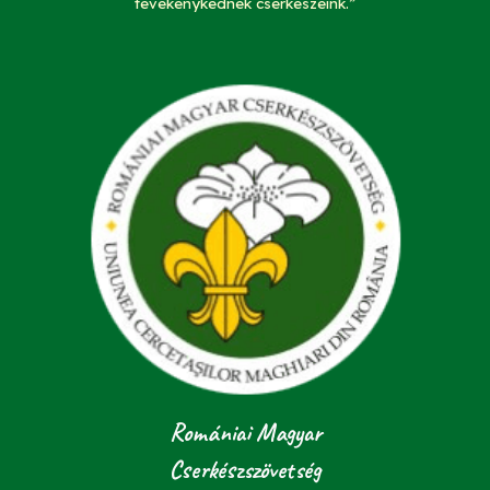
tevékenykednek cserkészeink.”
Romániai Magyar
Cserkészszövetség