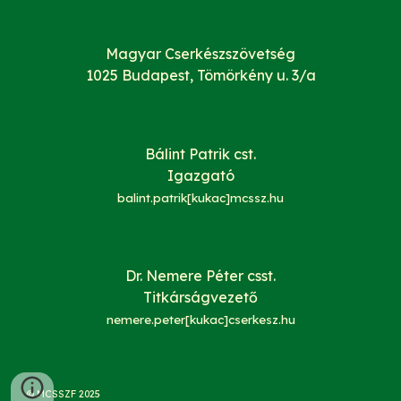
Magyar Cserkészszövetség
1025 Budapest, Tömörkény u. 3/a
Bálint Patrik cst.
Igazgató
balint.patrik[kukac]mcssz.hu
Dr. Nemere Péter csst.
Titkárságvezető
nemere.peter[kukac]cserkesz.hu
© MCSSZF 2025